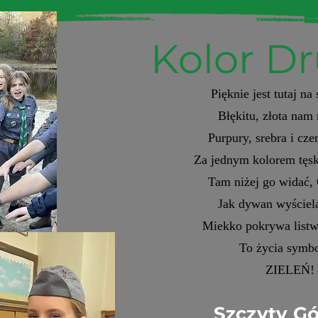
Kolor D
Pięknie jest tutaj na
Błękitu, złota nam 
Purpury, srebra i czer
Za jednym kolorem tęs
Tam niżej go widać, 
Jak dywan wyściela
Miekko pokrywa list
To życia symbo
ZIELEŃ!
Szczyty Gó