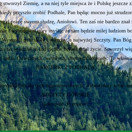
 stworzył Ziemię, a na niej tyle miejsca że i Polskę jeszcze z
kiedy przyszło zrobić Podhale, Pan będąc mocno już strudzo
rzył prace swemu słudzę, Aniołowi. Ten zaś nie bardzo znał 
śle i wybudował góry myśląc że tam będzie milej ludziom bo
. Wystawił gołe skały i wierchy, a najwyżej Szczyty. Pan Bóg 
dzo bo wiedział że lud ciężkie będzie miał życie. Stworzył w
aj ludzi. Odważnych, wesołych, chętnych do pracy. To właśn
HARCERKI Z PODHALA.
że należymy do tych najpracowitszych, wybrałyśmy sobie s
SZCZYTY GÓRSKIE
jako pole do popisu!