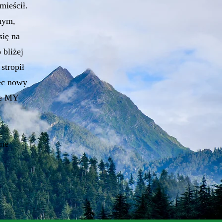
mieścił.
nym,
się na
 bliżej
stropił
ięc nowy
ie MY
ame