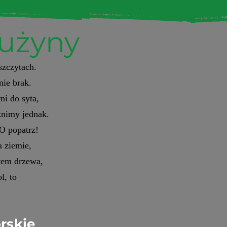
rużyny
 szczytach.
nie brak.
ni do syta,
knimy jednak.
O popatrz!
 ziemie,
wem drzewa,
l, to
rskie