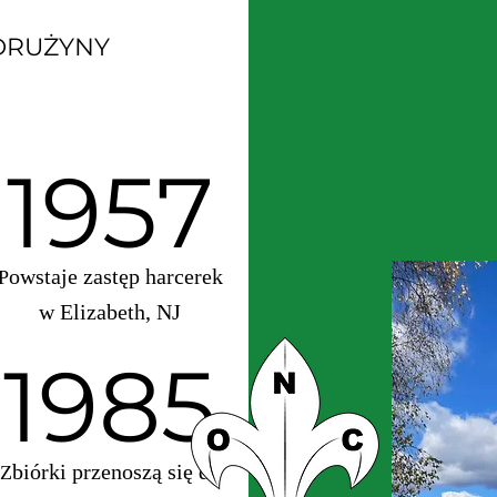
 DRUŻYNY
1957
owstaje zastęp harcerek
P
w Elizabeth, NJ
1985
biórki przenoszą się do
Z