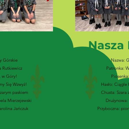
rużyna
Nasza
y Górskie
Nazwa: Gó
 Rutkiewicz
Patronka: W
, w Góry!
Piosenka:
emy Się Wzwyż!
Hasło: Ciągle
 szarym paskiem
Chusta: Szara 
ela Mierzejewski
Drużynowa: 
arolina Jańczuk
Przyboczna: pion