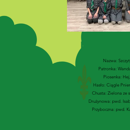
Nasza D
Nazwa: Szczyt
Patronka: Wanda
Piosenka: Hej
Hasło: Ciągle Pni
Chusta: Zielona ze
Drużynowa: pwd. Isab
Przyboczna: pwd. K