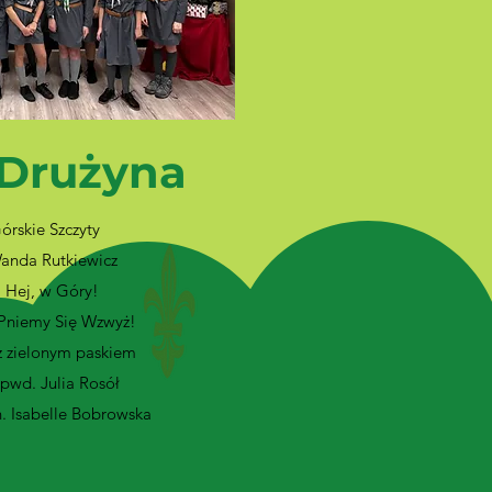
 Drużyna
rskie Szczyty
anda Rutkiewicz
 Hej, w Góry!
 Pniemy Się Wzwyż!
z zielonym paskiem
pwd. Julia Rosół
. Isabelle Bobrowska