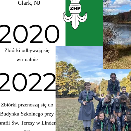
Clark, NJ
2020
Zbiórki odbywają się
wirtualnie
2022
Zbiórki przenoszą się do
Budynku Szkolnego przy
arafii Św. Teresy w Linden,