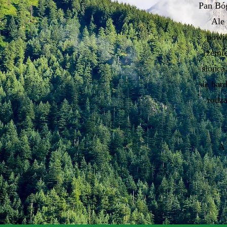
Pan Bóg
Ale 
powie
rzemio
słońca
się bar
rodz
A 